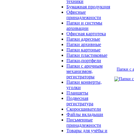
техники
Бумажная продукция
Офисные
принадлежности
Папки и системы
архивации
Офисная картотека
Папки адресные
Папки архивные
Папки картоные
Папки пластиковые
Папки-портфели
Папки с арочным
Папки с 
механизмом,
регистраторы
Папки конверты,
уголки
Планшеты
Подвесная
регистратура
Скоросшиватели
Файлы вкладыши
Письменные
принадлежности
Товары для учёбы и