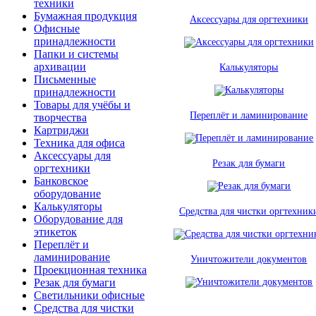
техники
Бумажная продукция
Аксессуары для оргтехники
Офисные
принадлежности
Папки и системы
архивации
Калькуляторы
Письменные
принадлежности
Товары для учёбы и
Переплёт и ламинирование
творчества
Картриджи
Техника для офиса
Аксессуары для
Резак для бумаги
оргтехники
Банковское
оборудование
Калькуляторы
Средства для чистки оргтехник
Оборудование для
этикеток
Переплёт и
ламинирование
Уничтожители документов
Проекционная техника
Резак для бумаги
Светильники офисные
Средства для чистки