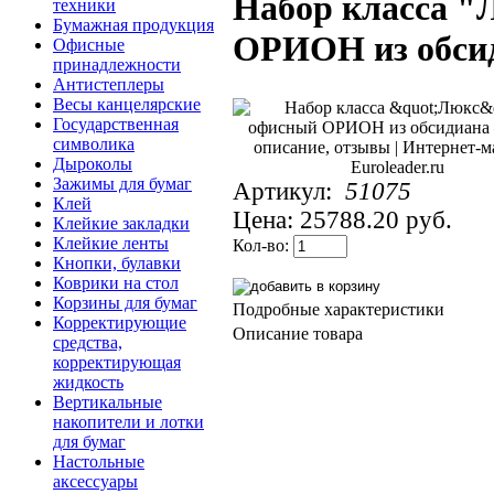
Набор класса "
техники
Бумажная продукция
ОРИОН из обси
Офисные
принадлежности
Антистеплеры
Весы канцелярские
Государственная
символика
Дыроколы
Зажимы для бумаг
Артикул:
51075
Клей
Цена:
25788.20 руб.
Клейкие закладки
Клейкие ленты
Кол-во:
Кнопки, булавки
Коврики на стол
Корзины для бумаг
Подробные характеристики
Корректирующие
Описание товара
средства,
корректирующая
жидкость
Вертикальные
накопители и лотки
для бумаг
Настольные
аксессуары